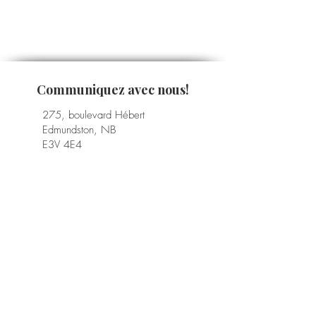
Communiquez avec nous!
275, boulevard Hébert
Edmundston, NB
E3V 4E4
506 739-4222
fondation.hre@vitalitenb.ca