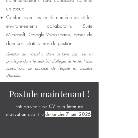
communications sera considéré comme
un atout;
Confort avec les outils numériques et les
environnements collaboratifs (Suite
Microsoft, Google Workspace, bases de
données, plateformes de gestion).
L’emploi du masculin, dans certains cas, est ici
privilégié dans le seul but d’alléger le texte. Nous
souscrivons au principe de l’équité en matière
d’emploi.
Postule maintenant !
Fait parvenir ton
CV
et ta
lettre de
motivation
avant le
dimanche 7 juin
2026
.