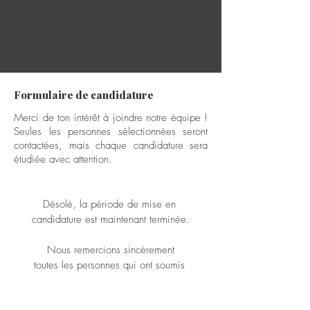
Formulaire de candidature
Merci de ton intérêt à joindre notre équipe !
Seules les personnes sélectionnées seront
contactées, mais chaque candidature sera
étudiée avec attention.
Désolé, la période de mise en 
candidature est maintenant terminée.
 Nous remercions sincèrement 
toutes les personnes qui ont soumis 
leur candidature et démontré leur 
intérêt envers notre fondation.